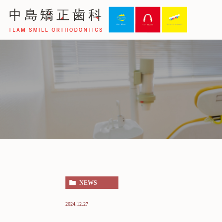
医院について
大人の矯正
子供の矯正
院長紹介
ス
NEWS
2024.12.27