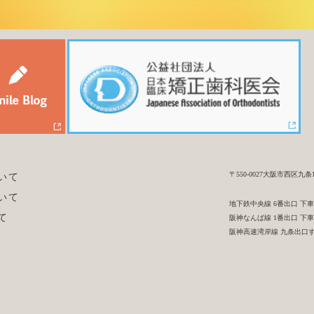
〒550-0027大阪市西区九条1-
いて
いて
地下鉄中央線 6番出口 下
て
阪神なんば線 1番出口 下
阪神高速湾岸線 九条出口