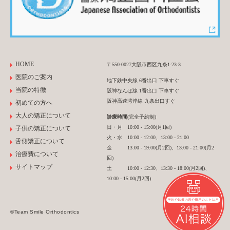
HOME
〒550-0027大阪市西区九条1-23-3
医院のご案内
地下鉄中央線 6番出口 下車すぐ
当院の特徴
阪神なんば線 1番出口 下車すぐ
阪神高速湾岸線 九条出口すぐ
初めての方へ
大人の矯正について
診療時間
(完全予約制)
日・月 10:00 - 15:00(月1回)
子供の矯正について
火・水 10:00 - 12:00、13:00 - 21:00
舌側矯正について
金 13:00 - 19:00(月2回)、13:00 - 21:00(月2
治療費について
回)
サイトマップ
土 10:00 - 12:30、13:30 - 18:00(月2回)、
10:00 - 15:00(月2回)
©Team Smile Orthodontics