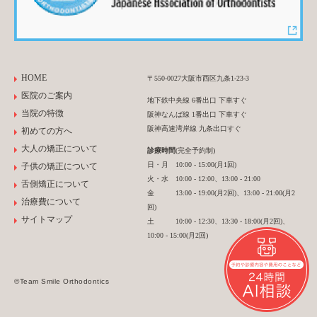
HOME
〒550-0027大阪市西区九条1-23-3
医院のご案内
地下鉄中央線 6番出口 下車すぐ
当院の特徴
阪神なんば線 1番出口 下車すぐ
阪神高速湾岸線 九条出口すぐ
初めての方へ
大人の矯正について
診療時間
(完全予約制)
日・月 10:00 - 15:00(月1回)
子供の矯正について
火・水 10:00 - 12:00、13:00 - 21:00
舌側矯正について
金 13:00 - 19:00(月2回)、13:00 - 21:00(月2
治療費について
回)
サイトマップ
土 10:00 - 12:30、13:30 - 18:00(月2回)、
10:00 - 15:00(月2回)
©Team Smile Orthodontics