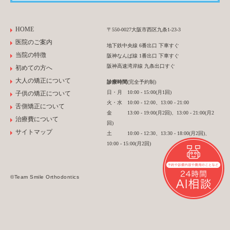
HOME
〒550-0027大阪市西区九条1-23-3
医院のご案内
地下鉄中央線 6番出口 下車すぐ
当院の特徴
阪神なんば線 1番出口 下車すぐ
阪神高速湾岸線 九条出口すぐ
初めての方へ
大人の矯正について
診療時間
(完全予約制)
日・月 10:00 - 15:00(月1回)
子供の矯正について
火・水 10:00 - 12:00、13:00 - 21:00
舌側矯正について
金 13:00 - 19:00(月2回)、13:00 - 21:00(月2
治療費について
回)
サイトマップ
土 10:00 - 12:30、13:30 - 18:00(月2回)、
10:00 - 15:00(月2回)
©Team Smile Orthodontics